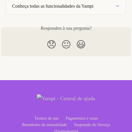
Conheça todas as funcionalidades da Yampi
Respondeu à sua pergunta?
😞
😐
😃
Termos de uso
Pagamentos e taxas
Reembolso da mensalidade
Suspensão do Serviço
@somosyampi