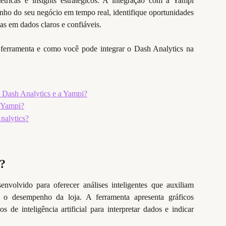
métricas e insights estratégicos. A integração com a Yampi
o do seu negócio em tempo real, identifique oportunidades
s em dados claros e confiáveis.
 ferramenta e como você pode integrar o Dash Analytics na
o Dash Analytics e a Yampi?
a Yampi?
nalytics?
s?
nvolvido para oferecer análises inteligentes que auxiliam
o desempenho da loja. A ferramenta apresenta gráficos
os de inteligência artificial para interpretar dados e indicar