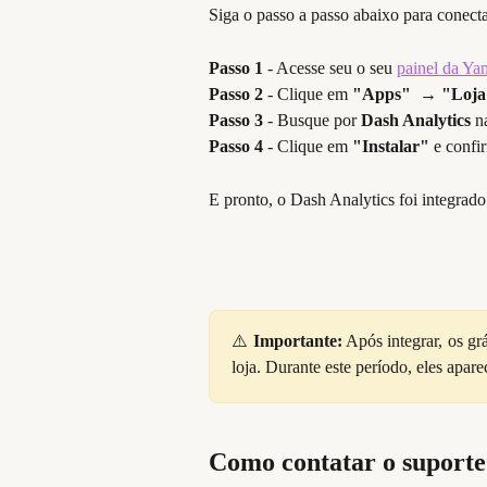
Siga o passo a passo abaixo para conecta
Passo 1
 - Acesse seu o seu 
painel da Ya
Passo 2
 - Clique em 
"Apps"
  → 
"Loja
Passo 3
 - Busque por 
Dash Analytics
 n
Passo 4
 - Clique em 
"Instalar"
 e confi
E pronto, o Dash Analytics foi integrad
⚠️
Importante:
Após integrar, os g
loja. Durante este período, eles apa
Como contatar o suporte