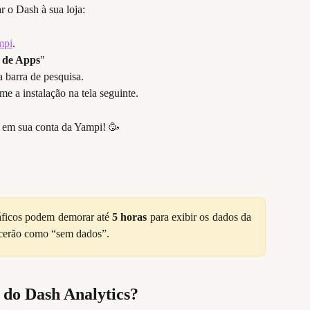
r o Dash à sua loja:
mpi
.
 de Apps
"
a barra de pesquisa.
rme a instalação na tela seguinte.
o em sua conta da Yampi! 🥳
ráficos podem demorar até
5 horas
para exibir os dados da
recerão como “sem dados”.
 do Dash Analytics?