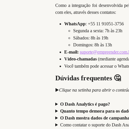
Como a integração foi desenvolvida pel
com eles, através desses contatos:
WhatsApp
: +55 11 91051-3756
Segunda a sexta: 7h às 23h
Sábados: 8h às 19h
Domingos: 8h às 13h
E-mail:
suporte@empreender.com.
Vídeo-chamadas
 (mediante agend
Você também pode acessar o Whats
Dúvidas frequentes 
🤔
▶️
Clique na setinha para abrir o conteú
O Dash Analytics é pago?
Quanto tempo demora para os dado
O Dash mostra dados de campanhas
Como contatar o suporte do Dash Ana