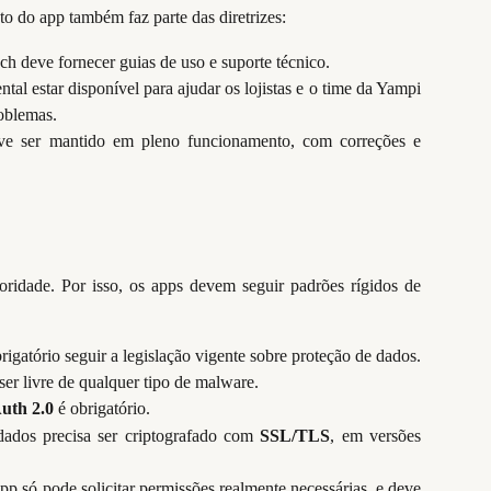
o do app também faz parte das diretrizes:
ech deve fornecer guias de uso e suporte técnico.
ntal estar disponível para ajudar os lojistas e o time da Yampi
oblemas.
ve ser mantido em pleno funcionamento, com correções e
ioridade. Por isso, os apps devem seguir padrões rígidos de
brigatório seguir a legislação vigente sobre proteção de dados.
ser livre de qualquer tipo de malware.
uth 2.0
é obrigatório.
 dados precisa ser criptografado com
SSL/TLS
, em versões
app só pode solicitar permissões realmente necessárias, e deve