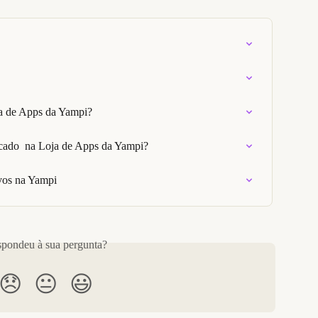
ja de Apps da Yampi?
icado  na Loja de Apps da Yampi?
ivos na Yampi
pondeu à sua pergunta?
😞
😐
😃