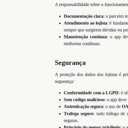
A responsabilidade sobre o funcionament
Documentação clara
: o parceiro t
Atendimento ao lojista
: é fundame
sempre que surgirem dúvidas ou pr
Manutenção contínua
: o app de
melhorias contínuas.
Segurança
A proteção dos dados dos lojistas é pr
segurança:
Conformidade com a LGPD
: é o
Sem código malicioso
: o app deve 
Autenticação segura
: o uso de
OA
Tráfego seguro
: todo tráfego de
seguras.
Princípio do menor privilégio
: o 