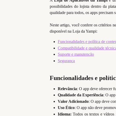
A
Loja de Aplicativos da Yampi
é um
possibilidades do lojista dentro da plat
qualidade para todos, os apps precisam s
Neste artigo, você confere os critérios 
disponível na Loja da Yampi:
Funcionalidades e política de cont
Compatibilidade e qualidade técnic
Suporte e manutenção
Segurança
Funcionalidades e políti
Relevância
: O app deve oferecer fu
Qualidade da Experiência
: O app
Valor Adicionado
: O app deve co
Uso Ético
: O app não deve promover 
Idioma:
Todos os textos e vídeos 