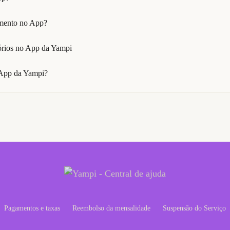
amento no App?
rios no App da Yampi
 App da Yampi?
Pagamentos e taxas
Reembolso da mensalidade
Suspensão do Serviço