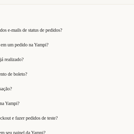
os e-mails de status de pedidos?
o em um pedido na Yampi?
já realizado?
nto de boleto?
sação?
 na Yampi?
kout e fazer pedidos de teste?
 em seu painel da Yampi?