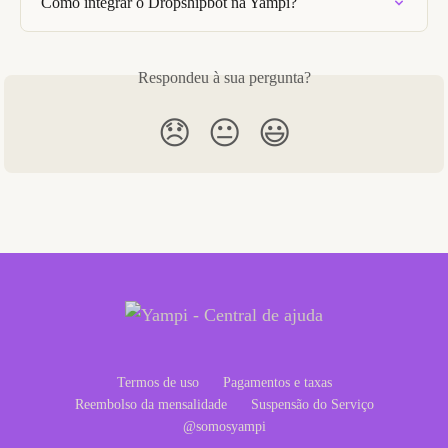
Como integrar o Dropshipbot na Yampi?
Respondeu à sua pergunta?
😞
😐
😃
Termos de uso
Pagamentos e taxas
Reembolso da mensalidade
Suspensão do Serviço
@somosyampi