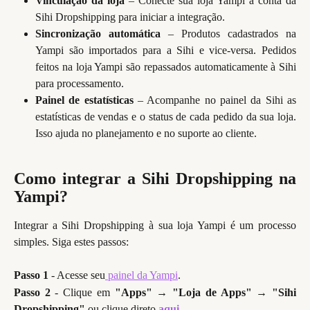
Vinculação da loja
– Conecte sua loja Yampi à conta da
Sihi Dropshipping para iniciar a integração.
Sincronização automática
– Produtos cadastrados na
Yampi são importados para a Sihi e vice-versa. Pedidos
feitos na loja Yampi são repassados automaticamente à Sihi
para processamento.
Painel de estatísticas
– Acompanhe no painel da Sihi as
estatísticas de vendas e o status de cada pedido da sua loja.
Isso ajuda no planejamento e no suporte ao cliente.
Como integrar a Sihi Dropshipping na
Yampi?
Integrar a Sihi Dropshipping à sua loja Yampi é um processo
simples. Siga estes passos:
Passo 1
 - Acesse seu
 painel da Yampi
.
Passo 2
- Clique em
"Apps"
→
"Loja de Apps" → "Sihi
Dropshipping"
ou clique direto
aqui
.