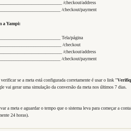
____________________________ /checkout/address
___________________________ /checkout/payment
m a Yampi:
_________________________ Tela/página
_____________________________ /checkout
____________________________ /checkout/address
___________________________ /checkout/payment
verificar se a meta está configurada corretamente é usar o link "
Verifiq
le vai gerar uma simulação da conversão da meta nos últimos 7 dias.
var a meta e aguardar o tempo que o sistema leva para começar a contab
ente 24 horas).