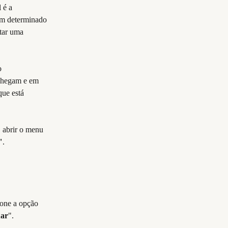
 é a 
 um determinado 
tar uma 
o 
 chegam e em 
ue está 
n, abrir o menu 
"
.
ione a opção
uar
".