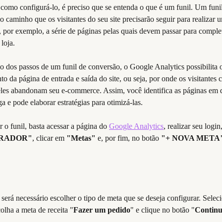
como configurá-lo, é preciso que se entenda o que é um funil. Um funil
o caminho que os visitantes do seu site precisarão seguir para realizar
, por exemplo, a série de páginas pelas quais devem passar para comple
loja.
o dos passos de um funil de conversão, o Google Analytics possibilita 
 da página de entrada e saída do site, ou seja, por onde os visitantes
es abandonam seu e-commerce. Assim, você identifica as páginas em q
a e pode elaborar estratégias para otimizá-las.
r o funil, basta acessar a página do 
Google Analytics
, realizar seu logi
TRADOR"
, clicar em 
"Metas"
 e, por fim, no botão 
"+ NOVA META
será necessário escolher o tipo de meta que se deseja configurar. Selec
colha a meta de receita "
Fazer um pedido
" e clique no botão "
Contin