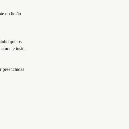
nte no botão 
minho que os 
 com
" e insira 