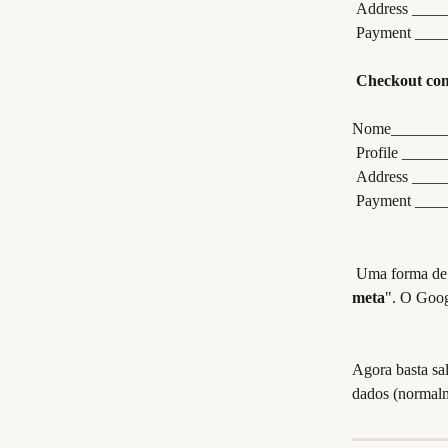
 Address ___
 Payment ___
​ 
​ 
Checkout co
Nome________
 Profile ___
 Address ___
 Payment ___
 Uma forma de 
meta
". O Goog
Agora basta sal
dados (normalm