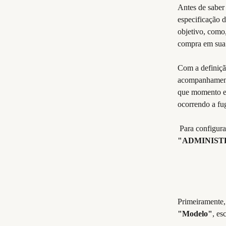
Antes de saber 
especificação d
objetivo, como
compra em sua 
Com a definiçã
acompanhamento
que momento el
ocorrendo a fug
​ 
 Para configura
"ADMINIS
Primeiramente, 
"Modelo"
, es