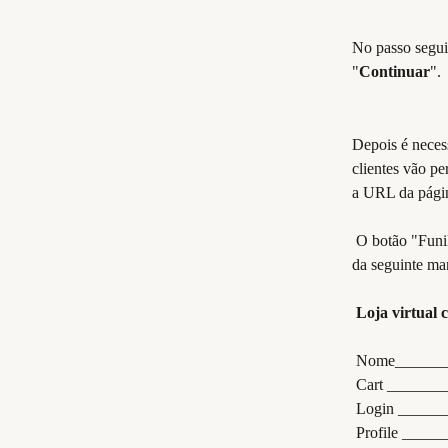
No passo segui
"
Continuar
".
Depois é neces
clientes vão pe
a URL da págin
​ 
 O botão "Funil" deve estar ativado para que se possa inserir as etapas. Estas devem ser preenchidas 
da seguinte ma
​ 
​ 
Loja virtual
​ 
 Nome_______
 Cart ______
 Login _____
 Profile ___