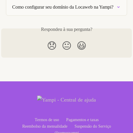
Como configurar seu domínio da Locaweb na Yampi?
Respondeu à sua pergunta?
😞
😐
😃
Termos de uso
Pagamentos e taxas
Reembolso da mensalidade
Suspensão do Serviço
@somosyampi