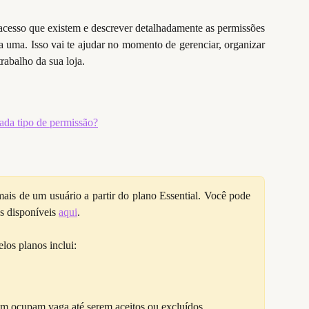
 acesso que existem e descrever detalhadamente as permissões
a uma. Isso vai te ajudar no momento de gerenciar, organizar
trabalho da sua loja.
ada tipo de permissão?
mais de um usuário a partir do plano Essential. Você pode
os disponíveis
aqui
.
los planos inclui:
m ocupam vaga até serem aceitos ou excluídos.