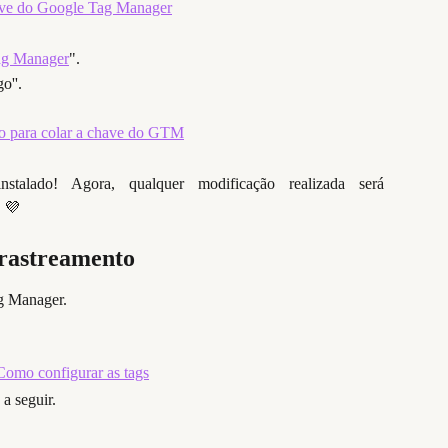
ag Manager
".
o''.
talado! Agora, qualquer modificação realizada será
a 💜
 rastreamento 
g Manager.
a seguir.