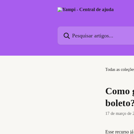
Passar para o conteúdo principal
Pesquisar artigos...
Todas as coleçõe
Como g
boleto
17 de março de 
Esse recurso já