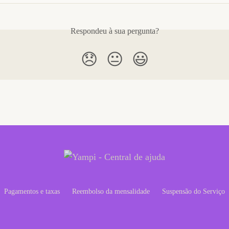
Respondeu à sua pergunta?
😞
😐
😃
Pagamentos e taxas
Reembolso da mensalidade
Suspensão do Serviço