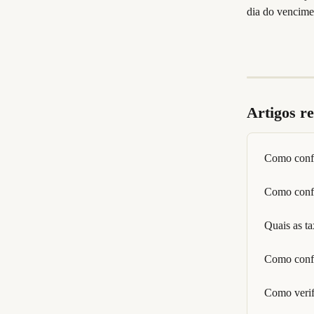
dia do vencime
Artigos r
Como confi
Como confi
Quais as t
Como confi
Como verifi