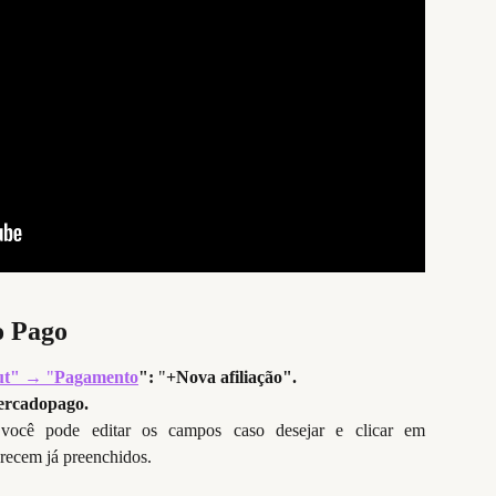
o Pago
ut"
→ "
Pagamento
":
"
+Nova afiliação".
rcadopago.
 você pode editar os campos caso desejar e clicar em
recem já preenchidos.