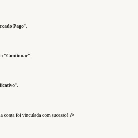
rcado Pago
".
m "
Continuar
".
licativo
".
ua conta foi vinculada com sucesso! 🎉