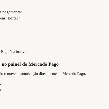
e pagamento"
.
 em "
Editar"
.
Pago fica inativa.
i no painel do Mercado Pago
rio remover a autorização diretamente no Mercado Pago.
o
.
a
"