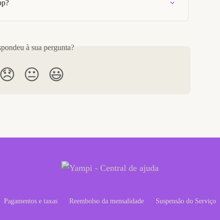
pp?
pondeu à sua pergunta?
😞
😐
😃
Pagamentos e taxas
Reembolso da mensalidade
Suspensão do Serviço