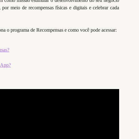
 como missão estimular o desenvolvimento do seu negócio
 por meio de recompensas físicas e digitais e celebrar cada
iona o programa de Recompensas e como você pode acessar:
nsas?
 App?