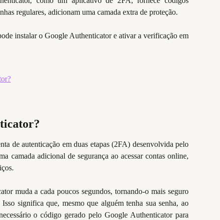
henticator, como um aplicativo de 2FA, fornece códigos
nhas regulares, adicionam uma camada extra de proteção.
de instalar o Google Authenticator e ativar a verificação em
tor?
ticator?
nta de autenticação em duas etapas (2FA) desenvolvida pelo
uma camada adicional de segurança ao acessar contas online,
iços.
ator muda a cada poucos segundos, tornando-o mais seguro
Isso significa que, mesmo que alguém tenha sua senha, ao
a necessário o código gerado pelo Google Authenticator para