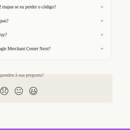
2 etapas se eu perder o código?
apas?
Pay?
gle Merchant Center Next?
pondeu à sua pergunta?
😞
😐
😃