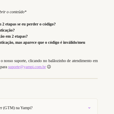
brir o conteúdo*
 2 etapas se eu perder o código?
nticação?
ção em 2 etapas?
ticação, mas aparece que o código é inválido/meu 
o nosso suporte, clicando no balãozinho de atendimento em
 para
suporte@yampi.com.br
😉
er (GTM) na Yampi?