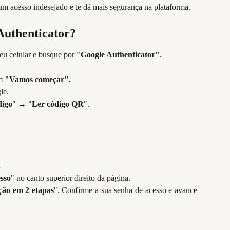
m acesso indesejado e te dá mais segurança na plataforma.
Authenticator?
seu celular e busque por
''Google Authenticator"
.
m
"Vamos começar".
le.
digo
" → "
Ler código QR
".
.
sso
" no canto superior direito da página.
ção em 2 etapas
". Confirme a sua senha de acesso e avance